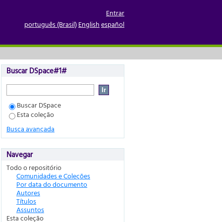
Entrar
português (Brasil)
English
español
Buscar DSpace#1#
Buscar DSpace
Esta coleção
Busca avançada
Navegar
Todo o repositório
Comunidades e Coleções
Por data do documento
Autores
Títulos
Assuntos
Esta coleção