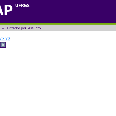
UFRGS
AP
→
Filtrador por: Assunto
W
X
Y
Z