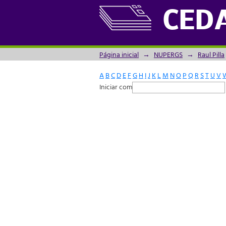
Filtrador por: Assunto
CED
Página inicial
→
NUPERGS
→
Raul Pilla
A
B
C
D
E
F
G
H
I
J
K
L
M
N
O
P
Q
R
S
T
U
V
Iniciar com