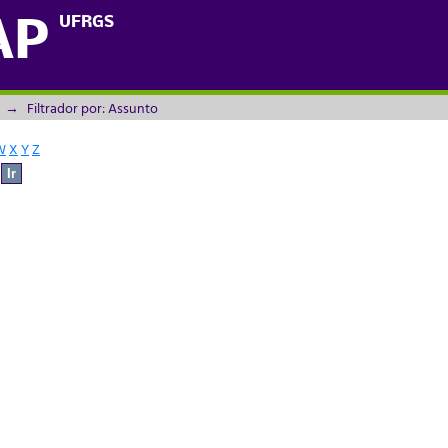
UFRGS
AP
→
Filtrador por: Assunto
W
X
Y
Z