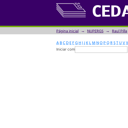
Filtrador por: Assunto
CED
Página inicial
→
NUPERGS
→
Raul Pilla
A
B
C
D
E
F
G
H
I
J
K
L
M
N
O
P
Q
R
S
T
U
V
Iniciar com