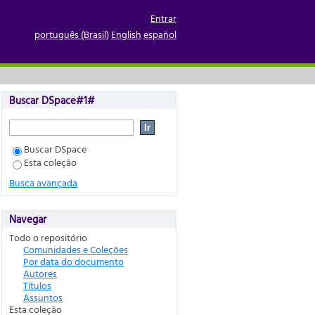
Entrar
português (Brasil)
English
español
Buscar DSpace#1#
Buscar DSpace
Esta coleção
Busca avançada
Navegar
Todo o repositório
Comunidades e Coleções
Por data do documento
Autores
Títulos
Assuntos
Esta coleção