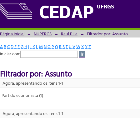
Filtrador por: Assunto
UFRGS
CEDAP
Página inicial
→
NUPERGS
→
Raul Pilla
→
Filtrador por: Assunto
A
B
C
D
E
F
G
H
I
J
K
L
M
N
O
P
Q
R
S
T
U
V
W
X
Y
Z
Iniciar com
Filtrador por: Assunto
Agora, apresentando os itens 1-1
Partido economista (1)
Agora, apresentando os itens 1-1