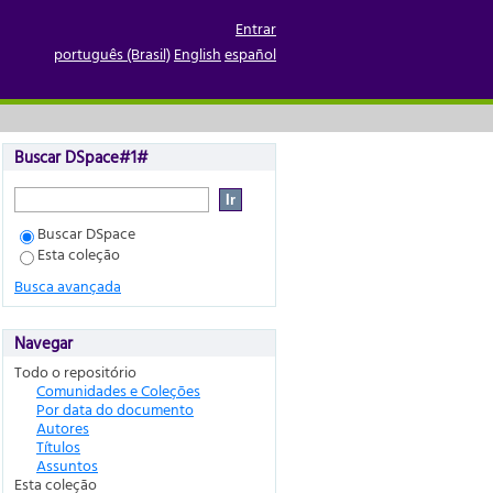
Entrar
português (Brasil)
English
español
Buscar DSpace#1#
Buscar DSpace
Esta coleção
Busca avançada
Navegar
Todo o repositório
Comunidades e Coleções
Por data do documento
Autores
Títulos
Assuntos
Esta coleção