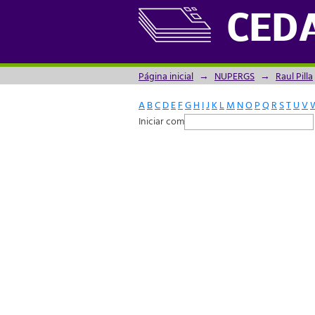
Filtrador por: Assunto
CED
Página inicial
→
NUPERGS
→
Raul Pilla
A
B
C
D
E
F
G
H
I
J
K
L
M
N
O
P
Q
R
S
T
U
V
Iniciar com