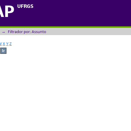
UFRGS
AP
→
Filtrador por: Assunto
W
X
Y
Z