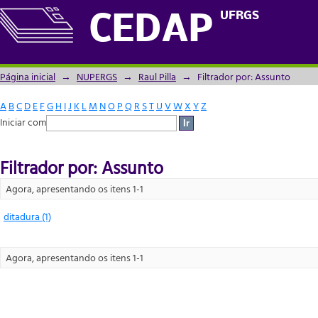
Filtrador por: Assunto
UFRGS
CEDAP
Página inicial
→
NUPERGS
→
Raul Pilla
→
Filtrador por: Assunto
A
B
C
D
E
F
G
H
I
J
K
L
M
N
O
P
Q
R
S
T
U
V
W
X
Y
Z
Iniciar com
Filtrador por: Assunto
Agora, apresentando os itens 1-1
ditadura (1)
Agora, apresentando os itens 1-1