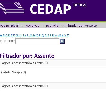
Filtrador por: Assunto
UFRGS
CEDAP
Página inicial
→
NUPERGS
→
Raul Pilla
→
Filtrador por: Assunto
A
B
C
D
E
F
G
H
I
J
K
L
M
N
O
P
Q
R
S
T
U
V
W
X
Y
Z
Iniciar com
Filtrador por: Assunto
Agora, apresentando os itens 1-1
Getúlio Vargas (1)
Agora, apresentando os itens 1-1