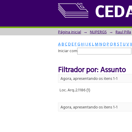
Filtrador por: Assunto
CED
Página inicial
→
NUPERGS
→
Raul Pilla
A
B
C
D
E
F
G
H
I
J
K
L
M
N
O
P
Q
R
S
T
U
V
Iniciar com
Filtrador por: Assunto
Agora, apresentando os itens 1-1
Loc. Arq.:2.1186 (1)
Agora, apresentando os itens 1-1