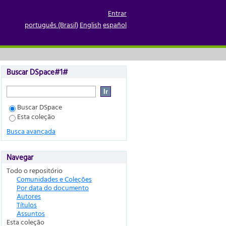
Entrar
português (Brasil)
English
español
Buscar DSpace#1#
Buscar DSpace
Esta coleção
Busca avançada
Navegar
Todo o repositório
Comunidades e Coleções
Por data do documento
Autores
Títulos
Assuntos
Esta coleção