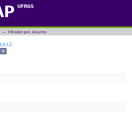
UFRGS
AP
→
Filtrador por: Assunto
W
X
Y
Z