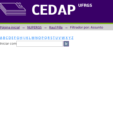
Filtrador por: Assunto
UFRGS
CEDAP
Página inicial
→
NUPERGS
→
Raul Pilla
→
Filtrador por: Assunto
A
B
C
D
E
F
G
H
I
J
K
L
M
N
O
P
Q
R
S
T
U
V
W
X
Y
Z
Iniciar com