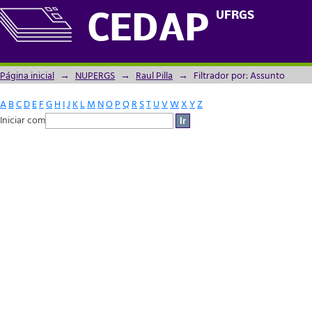
Filtrador por: Assunto
UFRGS
CEDAP
Página inicial
→
NUPERGS
→
Raul Pilla
→
Filtrador por: Assunto
A
B
C
D
E
F
G
H
I
J
K
L
M
N
O
P
Q
R
S
T
U
V
W
X
Y
Z
Iniciar com