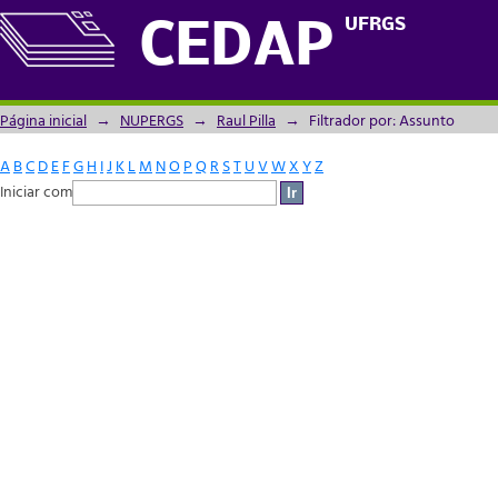
Filtrador por: Assunto
UFRGS
CEDAP
Página inicial
→
NUPERGS
→
Raul Pilla
→
Filtrador por: Assunto
A
B
C
D
E
F
G
H
I
J
K
L
M
N
O
P
Q
R
S
T
U
V
W
X
Y
Z
Iniciar com