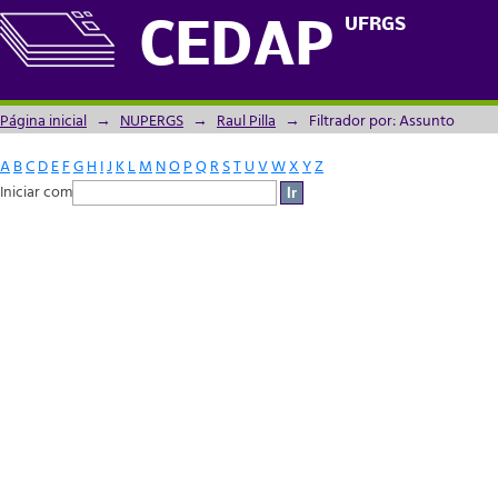
Filtrador por: Assunto
UFRGS
CEDAP
Página inicial
→
NUPERGS
→
Raul Pilla
→
Filtrador por: Assunto
A
B
C
D
E
F
G
H
I
J
K
L
M
N
O
P
Q
R
S
T
U
V
W
X
Y
Z
Iniciar com