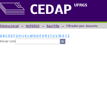
Filtrador por: Assunto
UFRGS
CEDAP
Página inicial
→
NUPERGS
→
Raul Pilla
→
Filtrador por: Assunto
A
B
C
D
E
F
G
H
I
J
K
L
M
N
O
P
Q
R
S
T
U
V
W
X
Y
Z
Iniciar com