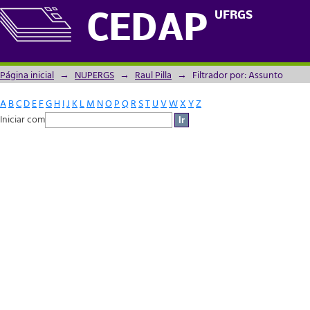
Filtrador por: Assunto
UFRGS
CEDAP
Página inicial
→
NUPERGS
→
Raul Pilla
→
Filtrador por: Assunto
A
B
C
D
E
F
G
H
I
J
K
L
M
N
O
P
Q
R
S
T
U
V
W
X
Y
Z
Iniciar com