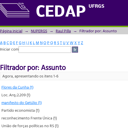
Filtrador por: Assunto
UFRGS
CEDAP
Página inicial
→
NUPERGS
→
Raul Pilla
→
Filtrador por: Assunto
A
B
C
D
E
F
G
H
I
J
K
L
M
N
O
P
Q
R
S
T
U
V
W
X
Y
Z
Iniciar com
Filtrador por: Assunto
Agora, apresentando os itens 1-6
Flores da Cunha (1)
Loc. Arq.:2.209 (1)
manifesto do Getúlio (1)
Partido economista (1)
reconhecimento Frente Única (1)
União de forças políticas no RS (1)