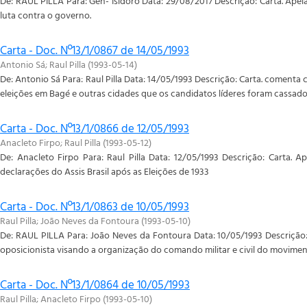
De: RAUL PILLA Para: Gen- Isidoro Data: 29/08/2017 Descrição: Carta. Apela
luta contra o governo.
Carta - Doc. Nº13/1/0867 de 14/05/1993
Antonio Sá
;
Raul Pilla
(
1993-05-14
)
De: Antonio Sá Para: Raul Pilla Data: 14/05/1993 Descrição: Carta. comenta
eleições em Bagé e outras cidades que os candidatos líderes foram cassado
Carta - Doc. Nº13/1/0866 de 12/05/1993
Anacleto Firpo
;
Raul Pilla
(
1993-05-12
)
De: Anacleto Firpo Para: Raul Pilla Data: 12/05/1993 Descrição: Carta. 
declarações do Assis Brasil após as Eleições de 1933
Carta - Doc. Nº13/1/0863 de 10/05/1993
Raul Pilla
;
João Neves da Fontoura
(
1993-05-10
)
De: RAUL PILLA Para: João Neves da Fontoura Data: 10/05/1993 Descrição: c
oposicionista visando a organização do comando militar e civil do moviment
Carta - Doc. Nº13/1/0864 de 10/05/1993
Raul Pilla
;
Anacleto Firpo
(
1993-05-10
)