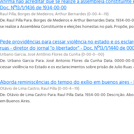
Afirma não acreditar que se realize a assembleia constituinte 
Doc. Nº13/1/1436 de 1934-00-00
Raul Pilla
;
Borges de Medeiros
;
Arthur Bernardes
(
0-00-4--19
)
De: Raul Pilla Para: Borges de Medeiros e Arthur Bernardes Data: 1934-00-
se realize a Assembleia Constituinte e eleições honestas no país. Propõe, po
Pede providências para cessar violência no estado e os esclar
ruas - diretor do jornal "o libertador" - Doc. Nº13/1/1440 de 0
Urbano Garcia
;
José Antônio Flores da Cunha
(
0-00-0--00
)
De: Urbano Garcia Para: José Antonio Flores da Cunha Data: 0000-00-0
cessar violência no Estado e os esclarecimentos sobre prisão de Julio Ruas - 
Aborda reminiscências do tempo do exílio em buenos aires - 
Otávio de Lima Castro
;
Raul Pilla
(
0-00-4--19
)
De: Otávio de Lima Castro Para: Raul Pilla Data: 1934-00-00 Descrição: Ab
em Buenos Aires.