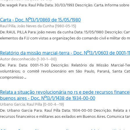
De: wagek Para: Raul Pilla Data: 30/03/1993 Descrição: Carta. Informa sobre 
Carta - Doc. Nº13/1/0869 de 15/05/1980
Raul Pilla
;
João Neves da Cunha
(
1980-05-15
)
De: RAUL PILLA Para: joão neves da cunha Data: 15/05/1980 Descrição: Cart
elementos da F.U com vistas a organizações do comando civil e militar do 
Relatório da missão marcial-terra - Doc. Nº13/1/0603 de 0001-1
Autor desconhecido
(
1-30-1--00
)
De: Para: Data: 0001-11-30 Descrição: Relatório da Missão Marcial-T
voluntários; o comitê revolucionário em São Paulo, Paraná, Santa Cat
compromisso ...
Relata a situação revolucionária no rs e pede recursos finance
buenos aires - Doc. Nº13/1/1438 de 1934-00-00
Urbano Garcia
;
Raul Pilla
(
0-00-4--19
)
De: Urbano Garcia Para: Raul Pilla Data: 1934-00-00 Descrição: Relata a
recursos financeiros e militares aos exilados em Buenos Aires. Comunica ta