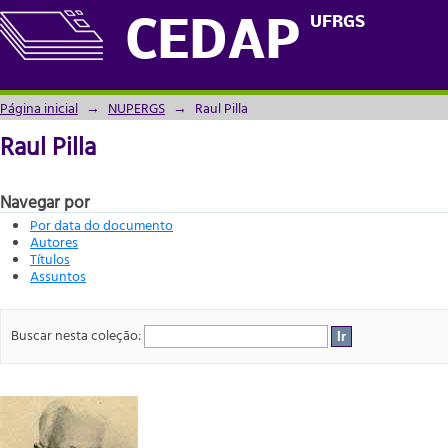
Raul Pilla
UFRGS
CEDAP
Página inicial
→
NUPERGS
→
Raul Pilla
Raul Pilla
Navegar por
Por data do documento
Autores
Títulos
Assuntos
Buscar nesta coleção: