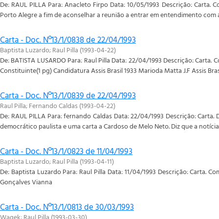
De: RAUL PILLA Para: Anacleto Firpo Data: 10/05/1993 Descrição: Carta. 
Porto Alegre a fim de aconselhar a reunião a entrar em entendimento com a 
Carta - Doc. Nº13/1/0838 de 22/04/1993
Baptista Luzardo
;
Raul Pilla
(
1993-04-22
)
De: BATISTA LUSARDO Para: Raul Pilla Data: 22/04/1993 Descrição: Carta. C
Constituinte(1 pg) Candidatura Assis Brasil 1933 Marioda Matta J.F Assis Br
Carta - Doc. Nº13/1/0839 de 22/04/1993
Raul Pilla
;
Fernando Caldas
(
1993-04-22
)
De: RAUL PILLA Para: fernando Caldas Data: 22/04/1993 Descrição: Carta. Di
democrático paulista e uma carta a Cardoso de Melo Neto. Diz que a notícia d
Carta - Doc. Nº13/1/0823 de 11/04/1993
Baptista Luzardo
;
Raul Pilla
(
1993-04-11
)
De: Baptista Luzardo Para: Raul Pilla Data: 11/04/1993 Descrição: Carta. 
Gonçalves Vianna
Carta - Doc. Nº13/1/0813 de 30/03/1993
Wagek
;
Raul Pilla
(
1993-03-30
)