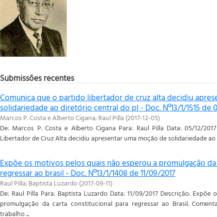
Submissões recentes
Comunica que o partido libertador de cruz alta decidiu apr
solidariedade ao diretório central do pl - Doc. Nº13/1/1515 de 
Marcos P. Costa e Alberto Cigana
;
Raul Pilla
(
2017-12-05
)
De: Marcos P. Costa e Alberto Cigana Para: Raul Pilla Data: 05/12/201
Libertador de Cruz Alta decidiu apresentar uma moção de solidariedade ao D
Expõe os motivos pelos quais não esperou a promulgação da c
regressar ao brasil - Doc. Nº13/1/1408 de 11/09/2017
Raul Pilla
;
Baptista Luzardo
(
2017-09-11
)
De: Raul Pilla Para: Baptista Luzardo Data: 11/09/2017 Descrição: Expõe
promulgação da carta constitucional para regressar ao Brasil. Coment
trabalho ...