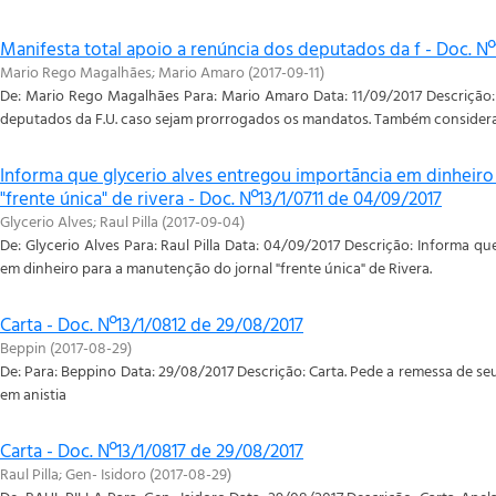
Manifesta total apoio a renúncia dos deputados da f - Doc. Nº
Mario Rego Magalhães
;
Mario Amaro
(
2017-09-11
)
De: Mario Rego Magalhães Para: Mario Amaro Data: 11/09/2017 Descrição: 
deputados da F.U. caso sejam prorrogados os mandatos. Também considera
Informa que glycerio alves entregou importãncia em dinheiro
"frente única" de rivera - Doc. Nº13/1/0711 de 04/09/2017
Glycerio Alves
;
Raul Pilla
(
2017-09-04
)
De: Glycerio Alves Para: Raul Pilla Data: 04/09/2017 Descrição: Informa q
em dinheiro para a manutenção do jornal "frente única" de Rivera.
Carta - Doc. Nº13/1/0812 de 29/08/2017
Beppin
(
2017-08-29
)
De: Para: Beppino Data: 29/08/2017 Descrição: Carta. Pede a remessa de seu
em anistia
Carta - Doc. Nº13/1/0817 de 29/08/2017
Raul Pilla
;
Gen- Isidoro
(
2017-08-29
)