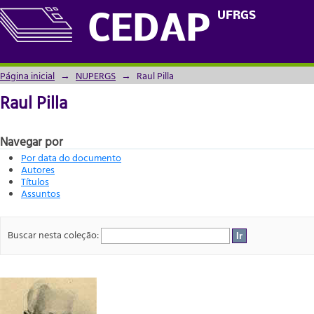
Raul Pilla
UFRGS
CEDAP
Página inicial
→
NUPERGS
→
Raul Pilla
Raul Pilla
Navegar por
Por data do documento
Autores
Títulos
Assuntos
Buscar nesta coleção: