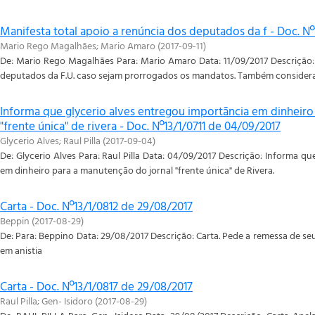
Manifesta total apoio a renúncia dos deputados da f - Doc. Nº
Mario Rego Magalhães
;
Mario Amaro
(
2017-09-11
)
De: Mario Rego Magalhães Para: Mario Amaro Data: 11/09/2017 Descrição: 
deputados da F.U. caso sejam prorrogados os mandatos. Também considera
Informa que glycerio alves entregou importãncia em dinheiro
"frente única" de rivera - Doc. Nº13/1/0711 de 04/09/2017
Glycerio Alves
;
Raul Pilla
(
2017-09-04
)
De: Glycerio Alves Para: Raul Pilla Data: 04/09/2017 Descrição: Informa q
em dinheiro para a manutenção do jornal "frente única" de Rivera.
Carta - Doc. Nº13/1/0812 de 29/08/2017
Beppin
(
2017-08-29
)
De: Para: Beppino Data: 29/08/2017 Descrição: Carta. Pede a remessa de seu
em anistia
Carta - Doc. Nº13/1/0817 de 29/08/2017
Raul Pilla
;
Gen- Isidoro
(
2017-08-29
)