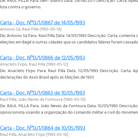
De: RAUL PILLA Para: Gen- Isidoro Data: 29/08/2017 Descrição: Carta. Apela
luta contra o governo.
Carta - Doc. Nº13/1/0867 de 14/05/1993
Antonio Sá
;
Raul Pilla
(
1993-05-14
)
De: Antonio Sá Para: Raul Pilla Data: 14/05/1993 Descrição: Carta. comenta
eleições em Bagé e outras cidades que os candidatos líderes foram cassado
Carta - Doc. Nº13/1/0866 de 12/05/1993
Anacleto Firpo
;
Raul Pilla
(
1993-05-12
)
De: Anacleto Firpo Para: Raul Pilla Data: 12/05/1993 Descrição: Carta. 
declarações do Assis Brasil após as Eleições de 1933
Carta - Doc. Nº13/1/0863 de 10/05/1993
Raul Pilla
;
João Neves da Fontoura
(
1993-05-10
)
De: RAUL PILLA Para: João Neves da Fontoura Data: 10/05/1993 Descrição: c
oposicionista visando a organização do comando militar e civil do moviment
Carta - Doc. Nº13/1/0864 de 10/05/1993
Raul Pilla
;
Anacleto Firpo
(
1993-05-10
)