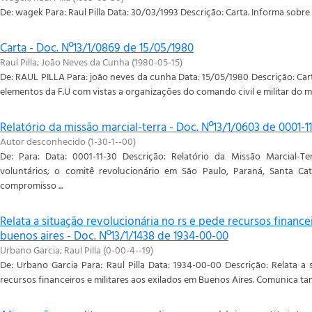
De: wagek Para: Raul Pilla Data: 30/03/1993 Descrição: Carta. Informa sobre 
Carta - Doc. Nº13/1/0869 de 15/05/1980
Raul Pilla
;
João Neves da Cunha
(
1980-05-15
)
De: RAUL PILLA Para: joão neves da cunha Data: 15/05/1980 Descrição: Cart
elementos da F.U com vistas a organizações do comando civil e militar do 
Relatório da missão marcial-terra - Doc. Nº13/1/0603 de 0001-1
Autor desconhecido
(
1-30-1--00
)
De: Para: Data: 0001-11-30 Descrição: Relatório da Missão Marcial-T
voluntários; o comitê revolucionário em São Paulo, Paraná, Santa Cat
compromisso ...
Relata a situação revolucionária no rs e pede recursos finance
buenos aires - Doc. Nº13/1/1438 de 1934-00-00
Urbano Garcia
;
Raul Pilla
(
0-00-4--19
)
De: Urbano Garcia Para: Raul Pilla Data: 1934-00-00 Descrição: Relata a
recursos financeiros e militares aos exilados em Buenos Aires. Comunica ta