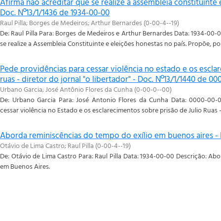
Afirma não acreditar que se realize a assembleia constituinte 
Doc. Nº13/1/1436 de 1934-00-00
Raul Pilla
;
Borges de Medeiros
;
Arthur Bernardes
(
0-00-4--19
)
De: Raul Pilla Para: Borges de Medeiros e Arthur Bernardes Data: 1934-00-
se realize a Assembleia Constituinte e eleições honestas no país. Propõe, po
Pede providências para cessar violência no estado e os esclar
ruas - diretor do jornal "o libertador" - Doc. Nº13/1/1440 de 0
Urbano Garcia
;
José Antônio Flores da Cunha
(
0-00-0--00
)
De: Urbano Garcia Para: José Antonio Flores da Cunha Data: 0000-00-0
cessar violência no Estado e os esclarecimentos sobre prisão de Julio Ruas - 
Aborda reminiscências do tempo do exílio em buenos aires - 
Otávio de Lima Castro
;
Raul Pilla
(
0-00-4--19
)
De: Otávio de Lima Castro Para: Raul Pilla Data: 1934-00-00 Descrição: Ab
em Buenos Aires.