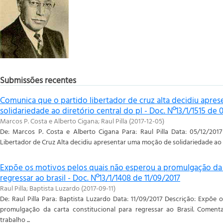
Submissões recentes
Comunica que o partido libertador de cruz alta decidiu apr
solidariedade ao diretório central do pl - Doc. Nº13/1/1515 de 
Marcos P. Costa e Alberto Cigana
;
Raul Pilla
(
2017-12-05
)
De: Marcos P. Costa e Alberto Cigana Para: Raul Pilla Data: 05/12/201
Libertador de Cruz Alta decidiu apresentar uma moção de solidariedade ao D
Expõe os motivos pelos quais não esperou a promulgação da c
regressar ao brasil - Doc. Nº13/1/1408 de 11/09/2017
Raul Pilla
;
Baptista Luzardo
(
2017-09-11
)
De: Raul Pilla Para: Baptista Luzardo Data: 11/09/2017 Descrição: Expõe
promulgação da carta constitucional para regressar ao Brasil. Coment
trabalho ...