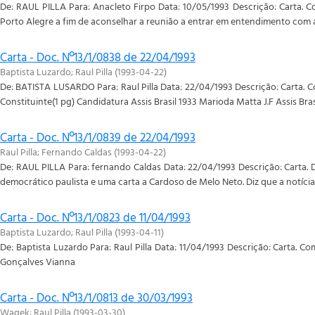
De: RAUL PILLA Para: Anacleto Firpo Data: 10/05/1993 Descrição: Carta. 
Porto Alegre a fim de aconselhar a reunião a entrar em entendimento com a 
Carta - Doc. Nº13/1/0838 de 22/04/1993
Baptista Luzardo
;
Raul Pilla
(
1993-04-22
)
De: BATISTA LUSARDO Para: Raul Pilla Data: 22/04/1993 Descrição: Carta. C
Constituinte(1 pg) Candidatura Assis Brasil 1933 Marioda Matta J.F Assis Br
Carta - Doc. Nº13/1/0839 de 22/04/1993
Raul Pilla
;
Fernando Caldas
(
1993-04-22
)
De: RAUL PILLA Para: fernando Caldas Data: 22/04/1993 Descrição: Carta. Di
democrático paulista e uma carta a Cardoso de Melo Neto. Diz que a notícia d
Carta - Doc. Nº13/1/0823 de 11/04/1993
Baptista Luzardo
;
Raul Pilla
(
1993-04-11
)
De: Baptista Luzardo Para: Raul Pilla Data: 11/04/1993 Descrição: Carta. 
Gonçalves Vianna
Carta - Doc. Nº13/1/0813 de 30/03/1993
Wagek
;
Raul Pilla
(
1993-03-30
)