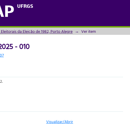
 2025 - 010
UFRGS
AP
 Eleitorais da Eleição de 1982, Porto Alegre
→
Ver item
 2025 - 010
707
2.
Visualizar/
Abrir