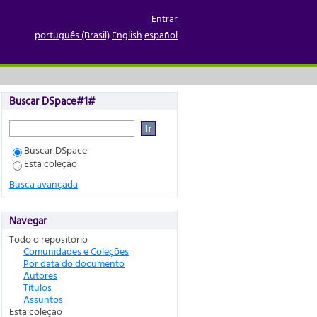
Entrar
português (Brasil)
English
español
Buscar DSpace#1#
Buscar DSpace
Esta coleção
Busca avançada
Navegar
Todo o repositório
Comunidades e Coleções
Por data do documento
Autores
Títulos
Assuntos
Esta coleção