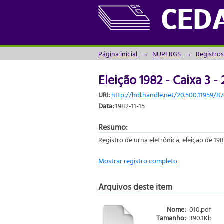
Eleição 1982 - Caixa 3 -
CED
Página inicial
→
NUPERGS
→
Registros
Eleição 1982 - Caixa 3 -
URI:
http://hdl.handle.net/20.500.11959/8
Data:
1982-11-15
Resumo:
Registro de urna eletrônica, eleição de 198
Mostrar registro completo
Arquivos deste item
Nome:
010.pdf
Tamanho:
390.1Kb