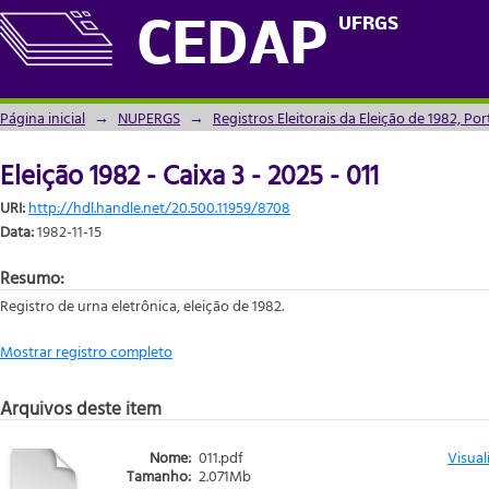
Eleição 1982 - Caixa 3 - 2025 - 011
UFRGS
CEDAP
Página inicial
→
NUPERGS
→
Registros Eleitorais da Eleição de 1982, Po
Eleição 1982 - Caixa 3 - 2025 - 011
URI:
http://hdl.handle.net/20.500.11959/8708
Data:
1982-11-15
Resumo:
Registro de urna eletrônica, eleição de 1982.
Mostrar registro completo
Arquivos deste item
Nome:
011.pdf
Visual
Tamanho:
2.071Mb