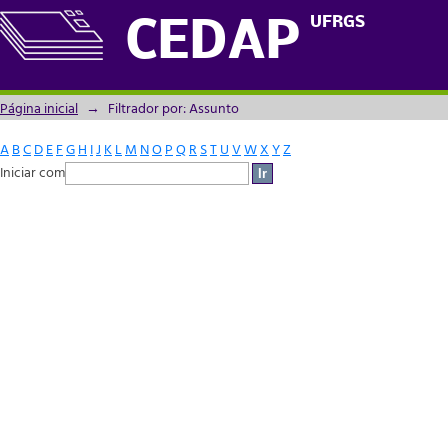
Filtrador por: Assunto
UFRGS
CEDAP
Página inicial
→
Filtrador por: Assunto
A
B
C
D
E
F
G
H
I
J
K
L
M
N
O
P
Q
R
S
T
U
V
W
X
Y
Z
Iniciar com