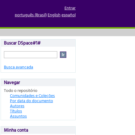
Entrar
português (Brasil)
English
español
Buscar DSpace#1#
Busca avançada
Navegar
Todo o repositório
Comunidades e Coleções
Por data do documento
Autores
Títulos
Assuntos
Minha conta