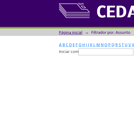
Filtrador por: Assunto
CED
Página inicial
→
Filtrador por: Assunto
A
B
C
D
E
F
G
H
I
J
K
L
M
N
O
P
Q
R
S
T
U
V
Iniciar com