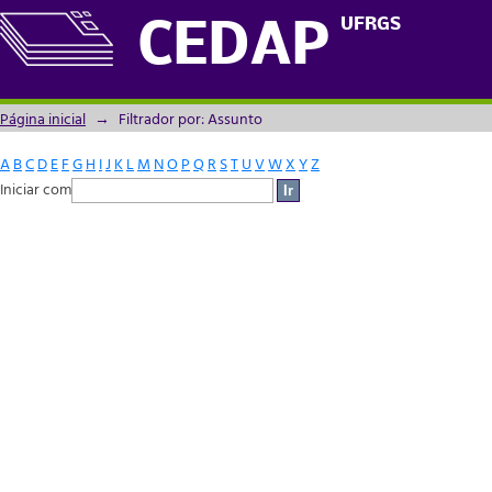
Filtrador por: Assunto
UFRGS
CEDAP
Página inicial
→
Filtrador por: Assunto
A
B
C
D
E
F
G
H
I
J
K
L
M
N
O
P
Q
R
S
T
U
V
W
X
Y
Z
Iniciar com