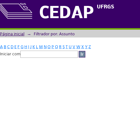
Filtrador por: Assunto
UFRGS
CEDAP
Página inicial
→
Filtrador por: Assunto
A
B
C
D
E
F
G
H
I
J
K
L
M
N
O
P
Q
R
S
T
U
V
W
X
Y
Z
Iniciar com