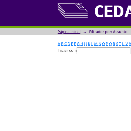
Filtrador por: Assunto
CED
Página inicial
→
Filtrador por: Assunto
A
B
C
D
E
F
G
H
I
J
K
L
M
N
O
P
Q
R
S
T
U
V
Iniciar com