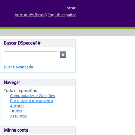
Entrar
português (Brasil)
English
español
Buscar DSpace#1#
Busca avançada
Navegar
Todo o repositório
Comunidades e Coleções
Por data do documento
Autores
Títulos
Assuntos
Minha conta