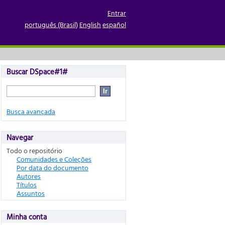
Entrar
português (Brasil)
English
español
Buscar DSpace#1#
Busca avançada
Navegar
Todo o repositório
Comunidades e Coleções
Por data do documento
Autores
Títulos
Assuntos
Minha conta