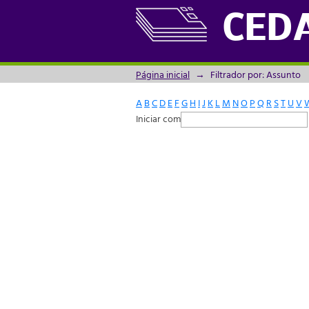
Filtrador por: Assunto
CED
Página inicial
→
Filtrador por: Assunto
A
B
C
D
E
F
G
H
I
J
K
L
M
N
O
P
Q
R
S
T
U
V
Iniciar com