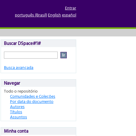
Entrar
português (Brasil)
English
español
Buscar DSpace#1#
Busca avançada
Navegar
Todo o repositório
Comunidades e Coleções
Por data do documento
Autores
Títulos
Assuntos
Minha conta