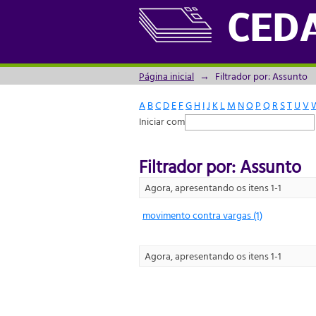
Filtrador por: Assunto
CED
Página inicial
→
Filtrador por: Assunto
A
B
C
D
E
F
G
H
I
J
K
L
M
N
O
P
Q
R
S
T
U
V
Iniciar com
Filtrador por: Assunto
Agora, apresentando os itens 1-1
movimento contra vargas (1)
Agora, apresentando os itens 1-1