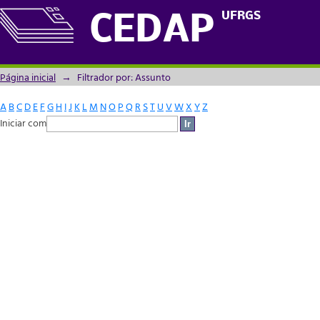
Filtrador por: Assunto
UFRGS
CEDAP
Página inicial
→
Filtrador por: Assunto
A
B
C
D
E
F
G
H
I
J
K
L
M
N
O
P
Q
R
S
T
U
V
W
X
Y
Z
Iniciar com