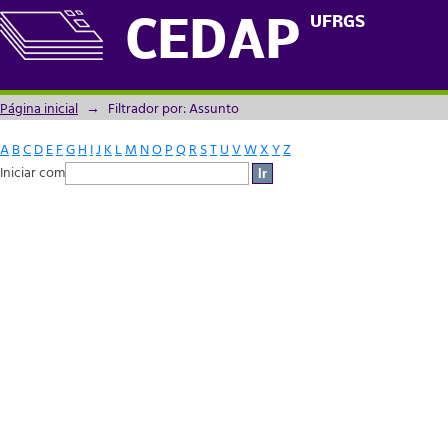
Filtrador por: Assunto
UFRGS
CEDAP
Página inicial
→
Filtrador por: Assunto
A
B
C
D
E
F
G
H
I
J
K
L
M
N
O
P
Q
R
S
T
U
V
W
X
Y
Z
Iniciar com