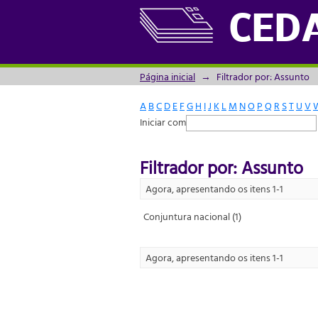
Filtrador por: Assunto
CED
Página inicial
→
Filtrador por: Assunto
A
B
C
D
E
F
G
H
I
J
K
L
M
N
O
P
Q
R
S
T
U
V
Iniciar com
Filtrador por: Assunto
Agora, apresentando os itens 1-1
Conjuntura nacional (1)
Agora, apresentando os itens 1-1