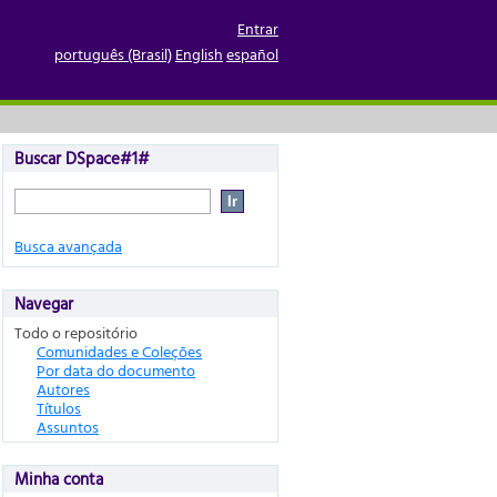
Entrar
português (Brasil)
English
español
Buscar DSpace#1#
Busca avançada
Navegar
Todo o repositório
Comunidades e Coleções
Por data do documento
Autores
Títulos
Assuntos
Minha conta