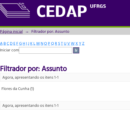
Filtrador por: Assunto
UFRGS
CEDAP
Página inicial
→
Filtrador por: Assunto
A
B
C
D
E
F
G
H
I
J
K
L
M
N
O
P
Q
R
S
T
U
V
W
X
Y
Z
Iniciar com
Filtrador por: Assunto
Agora, apresentando os itens 1-1
Flores da Cunha (1)
Agora, apresentando os itens 1-1