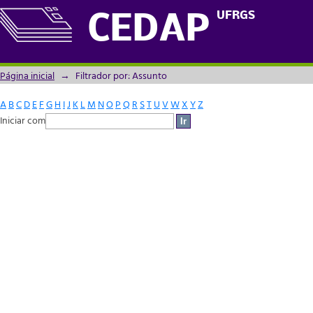
Filtrador por: Assunto
UFRGS
CEDAP
Página inicial
→
Filtrador por: Assunto
A
B
C
D
E
F
G
H
I
J
K
L
M
N
O
P
Q
R
S
T
U
V
W
X
Y
Z
Iniciar com