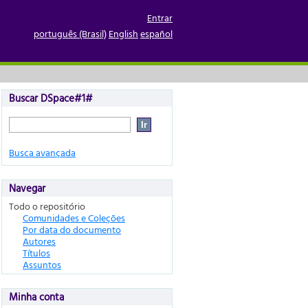
Entrar
português (Brasil)
English
español
Buscar DSpace#1#
Busca avançada
Navegar
Todo o repositório
Comunidades e Coleções
Por data do documento
Autores
Títulos
Assuntos
Minha conta