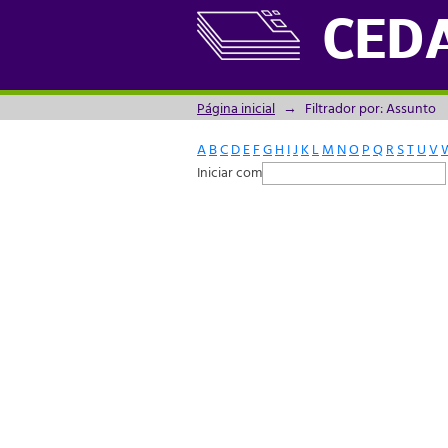
Filtrador por: Assunto
CED
Página inicial
→
Filtrador por: Assunto
A
B
C
D
E
F
G
H
I
J
K
L
M
N
O
P
Q
R
S
T
U
V
Iniciar com