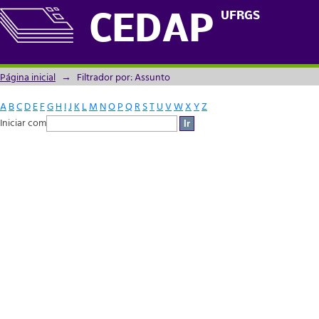
Filtrador por: Assunto
UFRGS
CEDAP
Página inicial
→
Filtrador por: Assunto
A
B
C
D
E
F
G
H
I
J
K
L
M
N
O
P
Q
R
S
T
U
V
W
X
Y
Z
Iniciar com