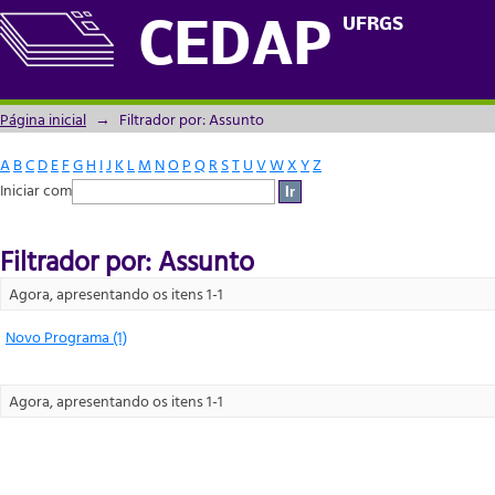
Filtrador por: Assunto
UFRGS
CEDAP
Página inicial
→
Filtrador por: Assunto
A
B
C
D
E
F
G
H
I
J
K
L
M
N
O
P
Q
R
S
T
U
V
W
X
Y
Z
Iniciar com
Filtrador por: Assunto
Agora, apresentando os itens 1-1
Novo Programa (1)
Agora, apresentando os itens 1-1