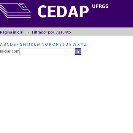
Filtrador por: Assunto
UFRGS
CEDAP
Página inicial
→
Filtrador por: Assunto
A
B
C
D
E
F
G
H
I
J
K
L
M
N
O
P
Q
R
S
T
U
V
W
X
Y
Z
Iniciar com