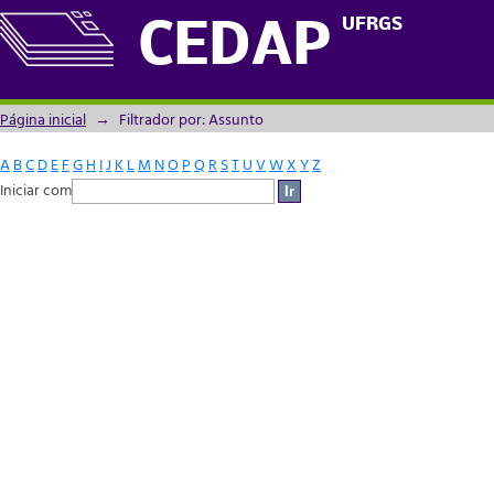
Filtrador por: Assunto
UFRGS
CEDAP
Página inicial
→
Filtrador por: Assunto
A
B
C
D
E
F
G
H
I
J
K
L
M
N
O
P
Q
R
S
T
U
V
W
X
Y
Z
Iniciar com