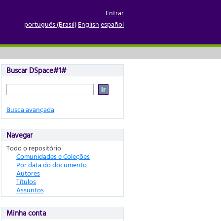
Entrar
português (Brasil)
English
español
Buscar DSpace#1#
Busca avançada
Navegar
Todo o repositório
Comunidades e Coleções
Por data do documento
Autores
Títulos
Assuntos
Minha conta