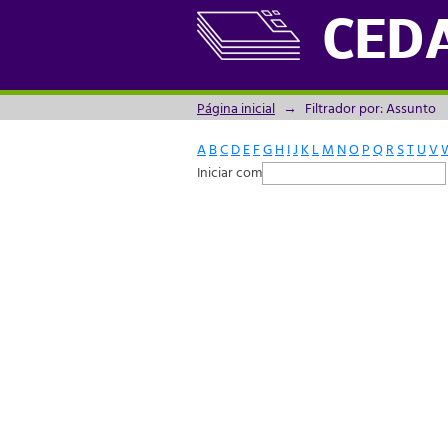
Filtrador por: Assunto
CED
Página inicial
→
Filtrador por: Assunto
A
B
C
D
E
F
G
H
I
J
K
L
M
N
O
P
Q
R
S
T
U
V
Iniciar com