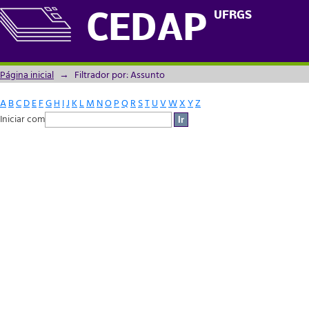
Filtrador por: Assunto
UFRGS
CEDAP
Página inicial
→
Filtrador por: Assunto
A
B
C
D
E
F
G
H
I
J
K
L
M
N
O
P
Q
R
S
T
U
V
W
X
Y
Z
Iniciar com