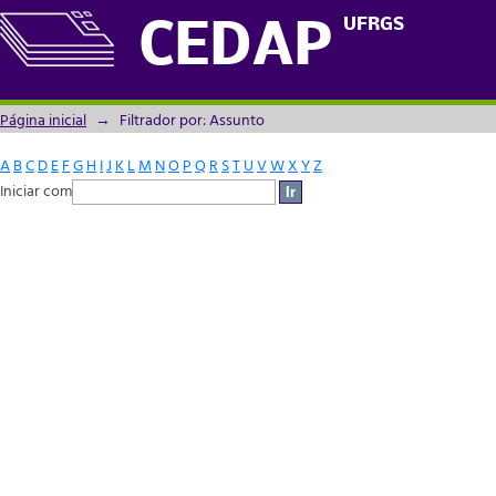
Filtrador por: Assunto
UFRGS
CEDAP
Página inicial
→
Filtrador por: Assunto
A
B
C
D
E
F
G
H
I
J
K
L
M
N
O
P
Q
R
S
T
U
V
W
X
Y
Z
Iniciar com