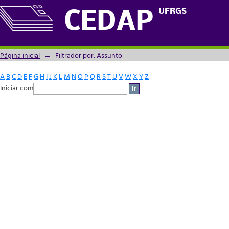
Filtrador por: Assunto
UFRGS
CEDAP
Página inicial
→
Filtrador por: Assunto
A
B
C
D
E
F
G
H
I
J
K
L
M
N
O
P
Q
R
S
T
U
V
W
X
Y
Z
Iniciar com