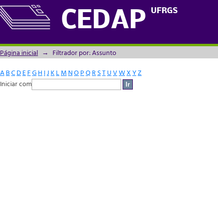
Filtrador por: Assunto
UFRGS
CEDAP
Página inicial
→
Filtrador por: Assunto
A
B
C
D
E
F
G
H
I
J
K
L
M
N
O
P
Q
R
S
T
U
V
W
X
Y
Z
Iniciar com