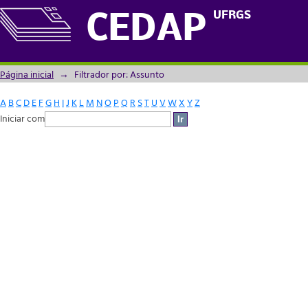
Filtrador por: Assunto
UFRGS
CEDAP
Página inicial
→
Filtrador por: Assunto
A
B
C
D
E
F
G
H
I
J
K
L
M
N
O
P
Q
R
S
T
U
V
W
X
Y
Z
Iniciar com