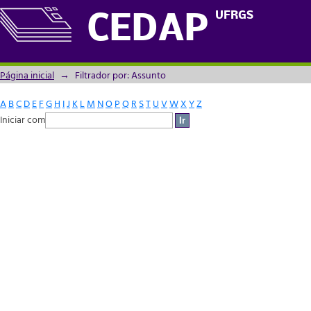
Filtrador por: Assunto
UFRGS
CEDAP
Página inicial
→
Filtrador por: Assunto
A
B
C
D
E
F
G
H
I
J
K
L
M
N
O
P
Q
R
S
T
U
V
W
X
Y
Z
Iniciar com