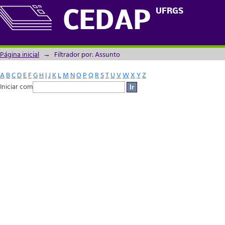
Filtrador por: Assunto
UFRGS
CEDAP
Página inicial
→
Filtrador por: Assunto
A
B
C
D
E
F
G
H
I
J
K
L
M
N
O
P
Q
R
S
T
U
V
W
X
Y
Z
Iniciar com