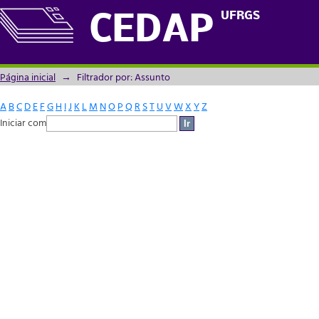
Filtrador por: Assunto
UFRGS
CEDAP
Página inicial
→
Filtrador por: Assunto
A
B
C
D
E
F
G
H
I
J
K
L
M
N
O
P
Q
R
S
T
U
V
W
X
Y
Z
Iniciar com