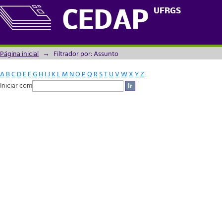
Filtrador por: Assunto
UFRGS
CEDAP
Página inicial
→
Filtrador por: Assunto
A
B
C
D
E
F
G
H
I
J
K
L
M
N
O
P
Q
R
S
T
U
V
W
X
Y
Z
Iniciar com