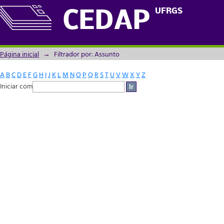
Filtrador por: Assunto
UFRGS
CEDAP
Página inicial
→
Filtrador por: Assunto
A
B
C
D
E
F
G
H
I
J
K
L
M
N
O
P
Q
R
S
T
U
V
W
X
Y
Z
Iniciar com