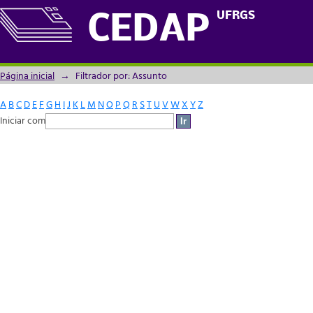
Filtrador por: Assunto
UFRGS
CEDAP
Página inicial
→
Filtrador por: Assunto
A
B
C
D
E
F
G
H
I
J
K
L
M
N
O
P
Q
R
S
T
U
V
W
X
Y
Z
Iniciar com