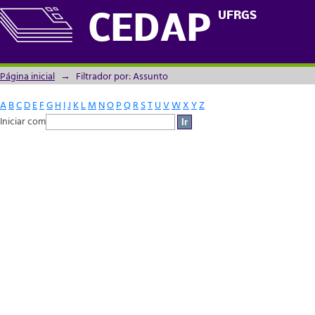
Filtrador por: Assunto
UFRGS
CEDAP
Página inicial
→
Filtrador por: Assunto
A
B
C
D
E
F
G
H
I
J
K
L
M
N
O
P
Q
R
S
T
U
V
W
X
Y
Z
Iniciar com