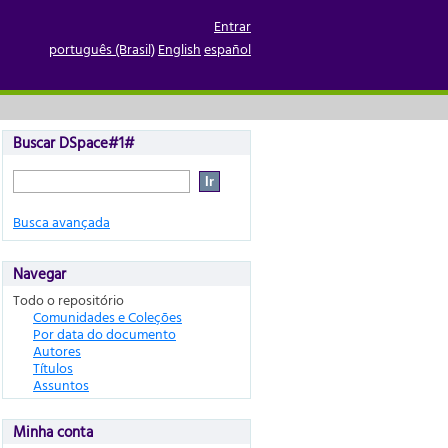
Entrar
português (Brasil)
English
español
Buscar DSpace#1#
Busca avançada
Navegar
Todo o repositório
Comunidades e Coleções
Por data do documento
Autores
Títulos
Assuntos
Minha conta