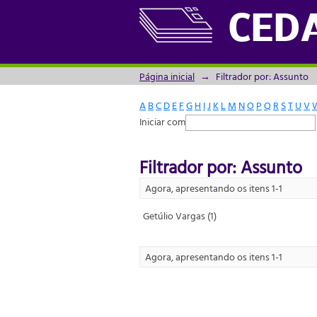
Filtrador por: Assunto
CED
Página inicial
→
Filtrador por: Assunto
A
B
C
D
E
F
G
H
I
J
K
L
M
N
O
P
Q
R
S
T
U
V
Iniciar com
Filtrador por: Assunto
Agora, apresentando os itens 1-1
Getúlio Vargas (1)
Agora, apresentando os itens 1-1