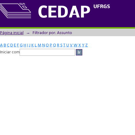
Filtrador por: Assunto
UFRGS
CEDAP
Página inicial
→
Filtrador por: Assunto
A
B
C
D
E
F
G
H
I
J
K
L
M
N
O
P
Q
R
S
T
U
V
W
X
Y
Z
Iniciar com